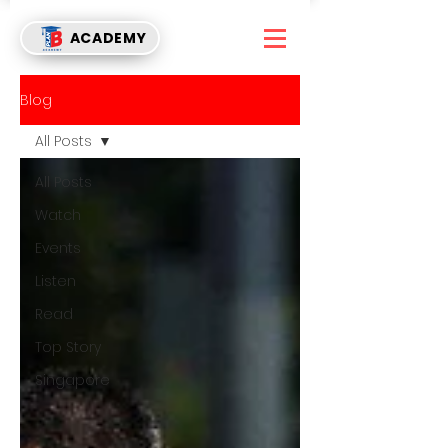
ACADEMY
Blog
All Posts
All Posts
Watch
Events
Listen
Read
Top Story
Singapore