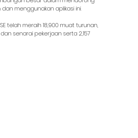
umbangan besar dalam mendorong 
dan menggunakan aplikasi ini. 
ENSE telah meraih 18,900 muat turunan, 
r’ dan senarai pekerjaan serta 2,157 