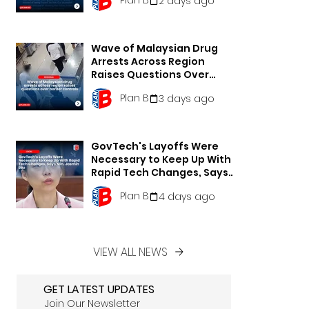
2 days ago
Wave of Malaysian Drug
Arrests Across Region
Raises Questions Over
Border Controls
Plan B
3 days ago
GovTech's Layoffs Were
Necessary to Keep Up With
Rapid Tech Changes, Says
Min. Jasmin Lau
Plan B
4 days ago
VIEW ALL NEWS
GET LATEST UPDATES
Join Our Newsletter