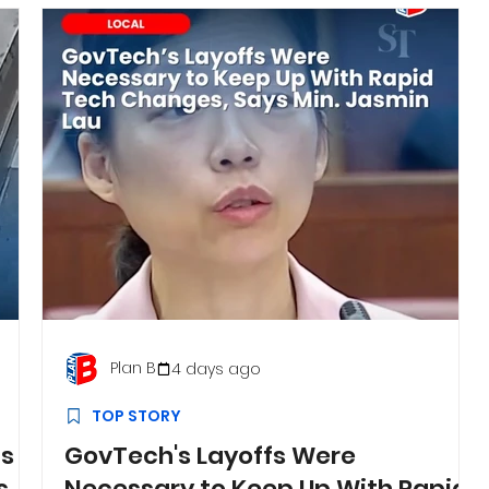
Plan B
4 days ago
TOP STORY
ts
GovTech's Layoffs Were
s
Necessary to Keep Up With Rapid