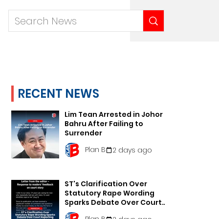
RECENT NEWS
Lim Tean Arrested in Johor
Bahru After Failing to
Surrender
Plan B
2 days ago
ST's Clarification Over
Statutory Rape Wording
Sparks Debate Over Court
Reporting
Plan B