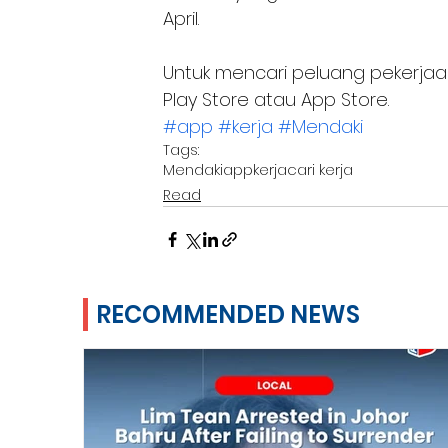
April. 
Untuk mencari peluang pekerjaan,
Play Store atau App Store. 
#app
#kerja
#Mendaki
Tags:
Mendaki
app
kerja
cari kerja
Read
RECOMMENDED NEWS