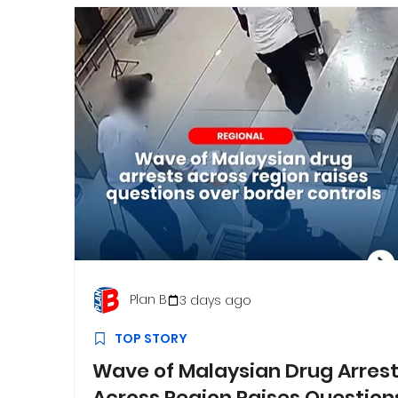
Plan B
3 days ago
TOP STORY
Wave of Malaysian Drug Arres
Across Region Raises Question