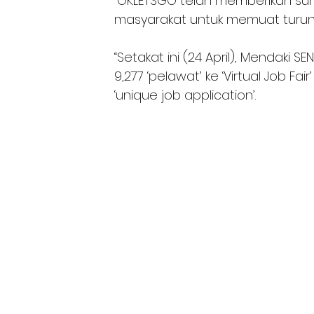
“OKLETSGO telah memberikan s
masyarakat untuk memuat turun 
“Setakat ini (24 April), Mendaki S
9,277 ‘pelawat’ ke ‘Virtual Job Fai
‘unique job application’. 