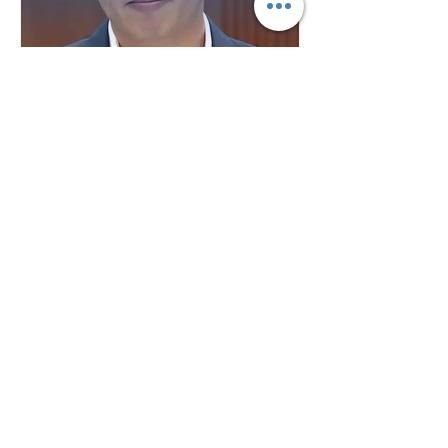
Plan B
2 days ago
"No Fight Between Ministers":
Government Defends
Gillman, Maju Forest Housing
Plans