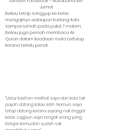
Sumber: Facebook – Nasabandi Bin 
Jumat
Beliau tetap sanggup ke kelas 
mengajinya walaupun kadang-kala 
sampai rumah pada pukul 7 malam. 
Beliau juga pernah membaca Al-
Quran dalam keadaan mata tertutup 
kerana terlalu penat. 
“Ustaz kasihan melihat saya dan kata tak 
payah datang kalau letih. Namun, saya 
tetap datang kerana sayang nak tinggal 
kelas. Lagipun saya tengok orang yang 
belajar kemudian sudah nak 
mendahului saya.”