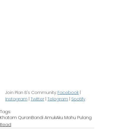
Join Plan B’s Community: 
Facebook
 | 
Instagram
 | 
Twitter
 | 
Telegram
 | 
Spotify
Tags:
Khatam Quran
Bandi Amuk
Aku Mahu Pulang
Read