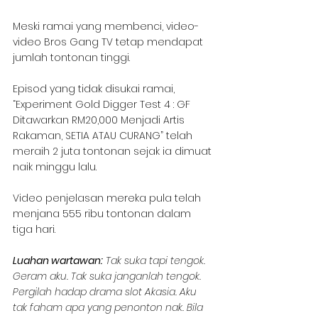
Meski ramai yang membenci, video-
video Bros Gang TV tetap mendapat 
jumlah tontonan tinggi.
Episod yang tidak disukai ramai, 
“Experiment Gold Digger Test 4 : GF 
Ditawarkan RM20,000 Menjadi Artis 
Rakaman, SETIA ATAU CURANG” telah 
meraih 2 juta tontonan sejak ia dimuat 
naik minggu lalu.
Video penjelasan mereka pula telah 
menjana 555 ribu tontonan dalam 
tiga hari.
Luahan wartawan:
 Tak suka tapi tengok. 
Geram aku. Tak suka janganlah tengok. 
Pergilah hadap drama slot Akasia. Aku 
tak faham apa yang penonton nak. Bila 