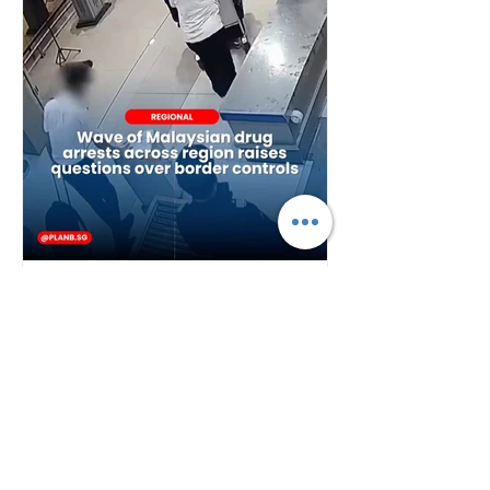
Plan B
2 days ago
Wave of Malaysian Drug
Arrests Across Region Raises
Questions Over Border
Controls