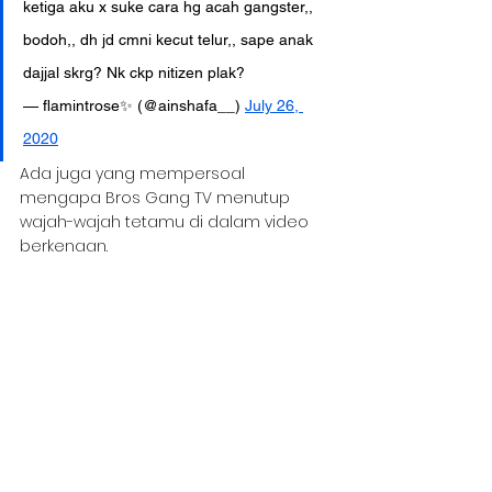
ketiga aku x suke cara hg acah gangster,, 
bodoh,, dh jd cmni kecut telur,, sape anak 
dajjal skrg? Nk ckp nitizen plak?
— flamintrose✨ (@ainshafa__) 
July 26, 
2020
Ada juga yang mempersoal 
mengapa Bros Gang TV menutup 
wajah-wajah tetamu di dalam video 
berkenaan.