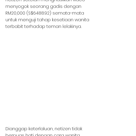
menyogok seorang gadis dengan 
RM20,000 (S$6488.92) semata-mata 
untuk menguji tahap kesetiaan wanita 
terbabit terhadap teman lelakinya.
Dianggap keterlaluan, netizen tidak 
berpuas hati dengan cara wanita 