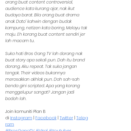
orang buat content controversial, 
audience kata kurang ajar, nak ikut 
budaya barat. Bila orang buat drama 
anak Dato’ kahwin dengan budak 
kampung, netizen kata boring, Melayu tak 
maju. Eh korang buat content sendiri jer 
lah macam tu. 
Suka hati Bros Gang TV lah dorang nak 
buat story apa sekali pun. Dah itu brand 
dorang. Aku repeat. Tak suka jangan 
tengok. Their videos bukannya 
merosakkan akhlak pun. Dah sah-sah 
benda gini scripted. Apa yang korang 
menggelupur sangat? Jangan jadi 
bodoh lah. 
Join komuniti Plan B 
di 
Instagram
 | 
Facebook
 | 
Twitter
 | 
Teleg
ram
#BrosGangTV
#VIral
#Youtuber