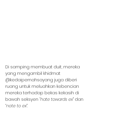
Di samping membuat duit, mereka 
yang mengambil khidmat 
@kedaipernahsayang juga diberi 
ruang untuk meluahkan kebencian 
mereka terhadap bekas kekasih di 
bawah seksyen 
“hate towards ex” 
dan 
“note to ex”
.