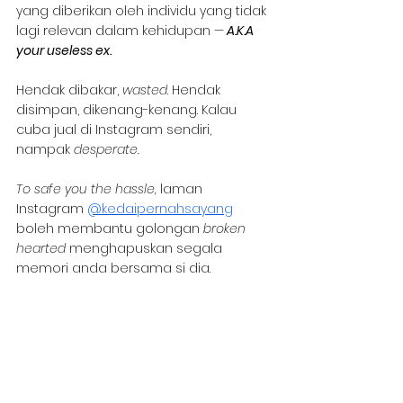
yang diberikan oleh individu yang tidak 
lagi relevan dalam kehidupan —
 A.K.A 
your useless ex.
Hendak dibakar, 
wasted
. Hendak 
disimpan, dikenang-kenang. Kalau 
cuba jual di Instagram sendiri, 
nampak 
desperate.
To safe you the hassle, 
laman 
Instagram 
@kedaipernahsayang
boleh membantu golongan 
broken 
hearted 
menghapuskan segala 
memori anda bersama si dia.