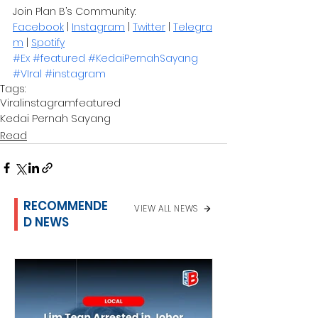
Join Plan B’s Community: 
Facebook
 | 
Instagram
 | 
Twitter
 | 
Telegra
m
 | 
Spotify
#Ex
#featured
#KedaiPernahSayang
#VIral
#instagram
Tags:
Viral
instagram
featured
Kedai Pernah Sayang
Read
RECOMMENDE
VIEW ALL NEWS
D NEWS