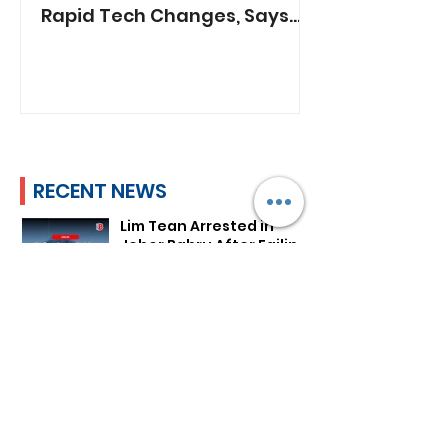
Rapid Tech Changes, Says
Min. Jasmin Lau
RECENT NEWS
Lim Tean Arrested in
Johor Bahru After Failing
to Surrender
Plan B
2 days ago
ST's Clarification Over
Statutory Rape Wording
Sparks Debate Over
Court Reporting
Plan B
2 days ago