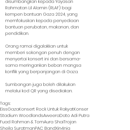
disumbangkan kepada Yayasan 
Rahmatan Lil Alamin (RLAF) bagi 
kempen bantuan Gaza 2024, yang 
memfokuskan kepada penyediaan 
bantuan perubatan, makanan, dan 
pendidikan.
Orang ramai digalakkan untuk 
memberi sokongan penuh dengan 
menyertai konsert ini dan bersama-
sama meringankan beban mangsa 
konflik yang berpanjangan di Gaza.
Sumbangan juga boleh dilakukan 
melalui kod QR yang disediakan.
Tags:
Eiss
Gaza
Konsert Rock Untuk Rakyat
Konser
Stadium Woodlands
Aweera
Dato Adi Putra
Fuad Rahman & Tom
Aura Shai
Trojan
Sheila Suratman
PAC Band
Xin4nia