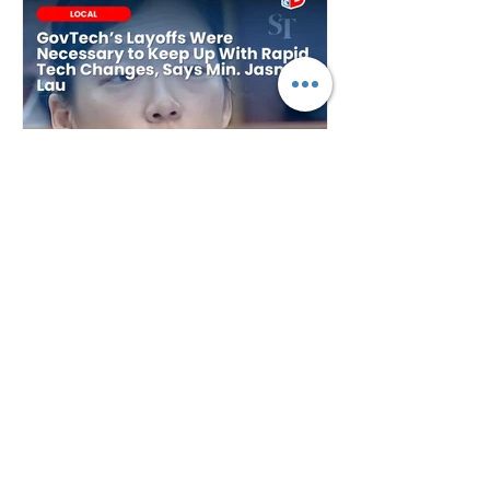
Plan B
2 days ago
GovTech's Layoffs Were
Necessary to Keep Up With
Rapid Tech Changes, Says
Min. Jasmin Lau