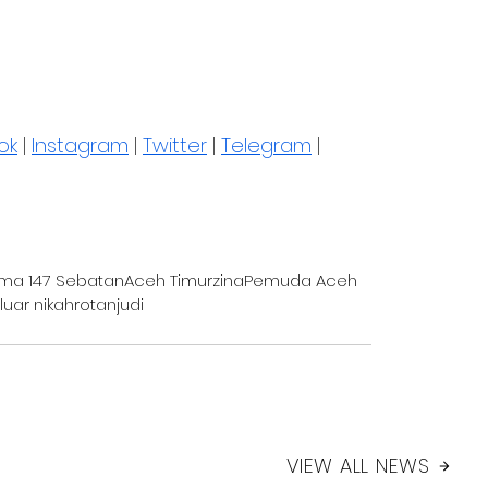
ok
 | 
Instagram
 | 
Twitter
 | 
Telegram
 | 
ima 147 Sebatan
Aceh Timur
zina
Pemuda Aceh
uar nikah
rotan
judi
VIEW ALL NEWS