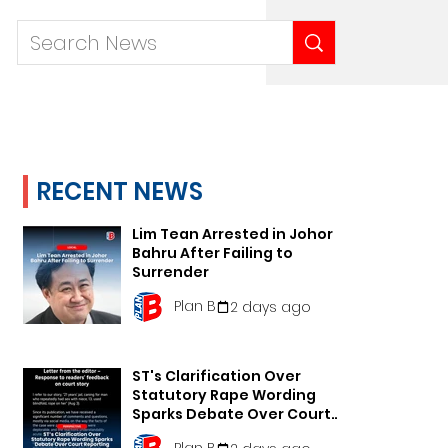
RECENT NEWS
Lim Tean Arrested in Johor
Bahru After Failing to
Surrender
Plan B
2 days ago
ST's Clarification Over
Statutory Rape Wording
Sparks Debate Over Court
Reporting
Plan B