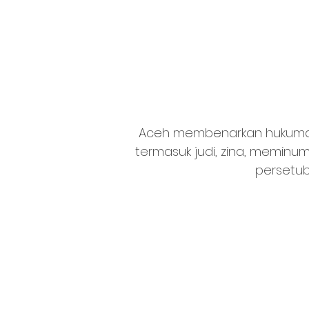
Aceh membenarkan hukuman 
termasuk judi, zina, meminu
persetub