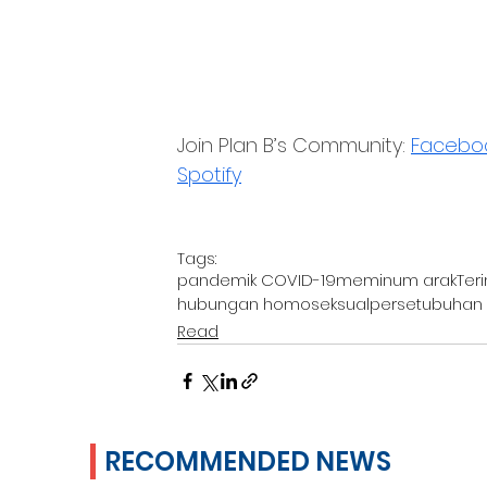
Join Plan B’s Community: 
Facebo
Spotify
Tags:
pandemik COVID-19
meminum arak
Ter
hubungan homoseksual
persetubuhan l
Read
RECOMMENDED NEWS