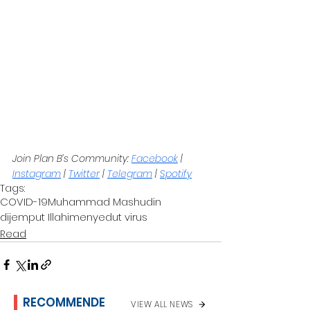
Join Plan B’s Community: 
Facebook
 | 
Instagram
 | 
Twitter
 | 
Telegram
 | 
Spotify
Tags:
COVID-19
Muhammad Mashudin
dijemput Illahi
menyedut virus
Read
RECOMMENDE
VIEW ALL NEWS