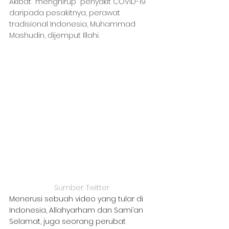
Akibat “menghirup” penyakit COVID-19 
daripada pesakitnya, perawat 
tradisional Indonesia, Muhammad 
Mashudin, dijemput Illahi.
Sumber: Twitter
Menerusi sebuah video yang tular di 
Indonesia, Allahyarham dan Sami’an 
Selamat, juga seorang perubat 