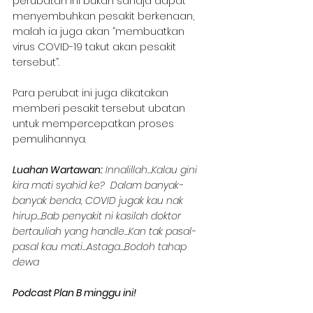
perubatan ini bukan sahaja dapat 
menyembuhkan pesakit berkenaan, 
malah ia juga akan “membuatkan 
virus COVID-19 takut akan pesakit 
tersebut”.
Para perubat ini juga dikatakan 
memberi pesakit tersebut ubatan 
untuk mempercepatkan proses 
pemulihannya.
Luahan Wartawan:
 Innalillah…Kalau gini 
kira mati syahid ke?  Dalam banyak-
banyak benda, COVID jugak kau nak 
hirup…Bab penyakit ni kasilah doktor 
bertauliah yang handle…Kan tak pasal-
pasal kau mati…Astaga…Bodoh tahap 
dewa 
Podcast Plan B minggu ini!