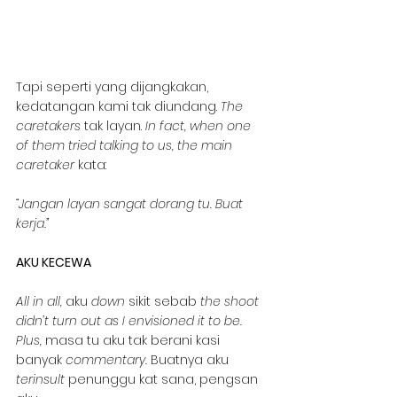
Tapi seperti yang dijangkakan, 
kedatangan kami tak diundang. 
The 
caretakers 
tak layan. 
In fact, when one 
of them tried talking to us, the main 
caretaker 
kata:
“Jangan layan sangat dorang tu. Buat 
kerja.”
AKU KECEWA
All in all,
 aku 
down
 sikit sebab 
the shoot 
didn’t turn out as I envisioned it to be. 
Plus, 
masa tu aku tak berani kasi 
banyak 
commentary. 
Buatnya aku 
terinsult
 penunggu kat sana, pengsan 