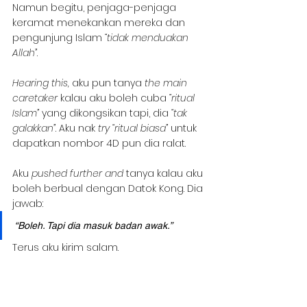
Namun begitu, penjaga-penjaga 
keramat menekankan mereka dan 
pengunjung Islam 
“tidak menduakan 
Allah”
.
Hearing this,
 aku pun tanya 
the main 
caretaker
 kalau aku boleh cuba 
“ritual 
Islam”
 yang dikongsikan tapi, dia 
“tak 
galakkan”
. Aku nak 
try “ritual biasa”
 untuk 
dapatkan nombor 4D pun dia ralat.
Aku 
pushed further and 
tanya kalau aku 
boleh berbual dengan Datok Kong. Dia 
jawab:
“Boleh. Tapi dia masuk badan awak.”
Terus aku kirim salam.