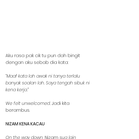
Aku rasa pak cik tu pun dah bingit 
dengan aku sebab dia kata:
“Maaf kata lah awak ni tanya terlalu 
banyak soalan lah. Saya tengah sibuk ni 
kena kerja.”
We felt unwelcomed. 
Jadi kita 
berambus.
NIZAM KENA KACAU
On the way down, 
Nizam 
sua lain 