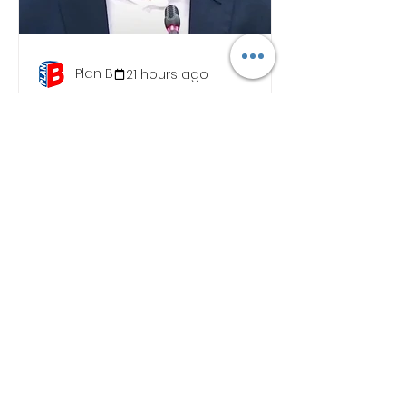
Plan B
21 hours ago
"No Fight Between Ministers":
Government Defends
Gillman, Maju Forest Housing
Plans