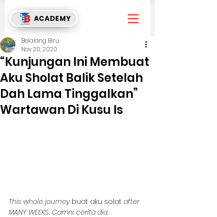
ACADEMY
Belalang Biru
Nov 20, 2020
“Kunjungan Ini Membuat
Aku Sholat Balik Setelah
Dah Lama Tinggalkan”
Wartawan Di Kusu Is
This whole journey 
buat aku solat 
after 
MANY WEEKS. Camni cerita dia
: