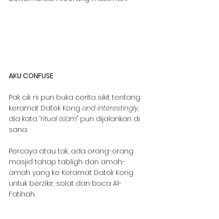
AKU CONFUSE
Pak cik ni pun buka cerita sikit tentang 
keramat Datok Kong 
and interestingly,
dia kata 
“ritual Islam”
 pun dijalankan di 
sana.
Percaya atau tak, ada orang-orang 
masjid tahap tabligh dan amah-
amah yang ke Keramat Datok Kong 
untuk berzikir, solat dan baca Al-
Fatihah.