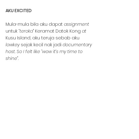
AKU EXCITED
Mula-mula bila aku dapat 
assignment 
untuk 
“teroka”
 Keramat Datok Kong 
at
Kusu Island, aku teruja sebab aku 
lowkey
 sejak kecil nak jadi 
documentary 
host. So I felt like “wow it’s my time to 
shine”.