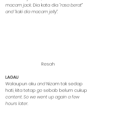
macam jack. 
Dia kata dia 
“rasa berat” 
and “kaki dia macam jelly”
.
Resah
LAGAU
Walaupun aku 
and 
Nizam tak sedap 
hati, kita tetap 
go
 sebab belum cukup 
content. So we went up again a few 
hours later.