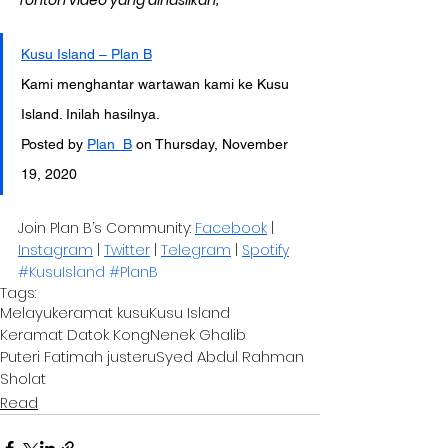
Tonton video yang dihasilkan;
Kusu Island – Plan B
Kami menghantar wartawan kami ke Kusu 
Island. Inilah hasilnya.
Posted by 
Plan_B
 on Thursday, November 
19, 2020
Join Plan B’s Community: 
Facebook
 | 
Instagram
 | 
Twitter
 | 
Telegram
 | 
Spotify
#KusuIsland
#PlanB
Tags:
Melayu
keramat kusu
Kusu Island
Keramat Datok Kong
Nenek Ghalib
Puteri Fatimah justeru
Syed Abdul Rahman
Sholat
Read