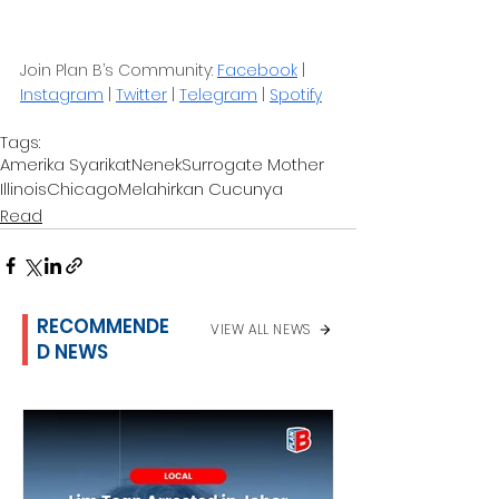
Join Plan B’s Community: 
Facebook
 | 
Instagram
 | 
Twitter
 | 
Telegram
 | 
Spotify
Tags:
Amerika Syarikat
Nenek
Surrogate Mother
Illinois
Chicago
Melahirkan Cucunya
Read
RECOMMENDE
VIEW ALL NEWS
D NEWS