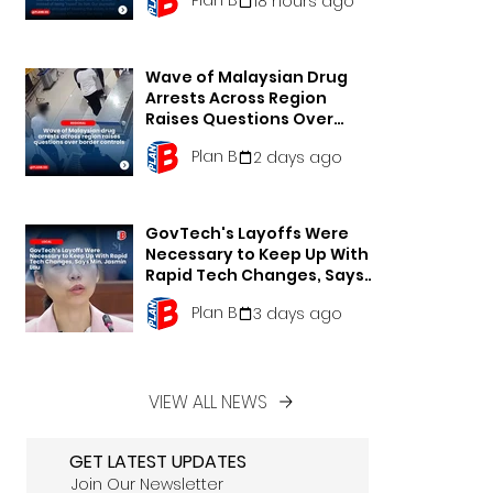
18 hours ago
Wave of Malaysian Drug
Arrests Across Region
Raises Questions Over
Border Controls
Plan B
2 days ago
GovTech's Layoffs Were
Necessary to Keep Up With
Rapid Tech Changes, Says
Min. Jasmin Lau
Plan B
3 days ago
VIEW ALL NEWS
GET LATEST UPDATES
Join Our Newsletter