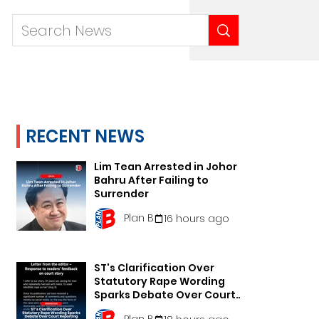
RECENT NEWS
Lim Tean Arrested in Johor
Bahru After Failing to
Surrender
Plan B
16 hours ago
ST's Clarification Over
Statutory Rape Wording
Sparks Debate Over Court
Reporting
Plan B