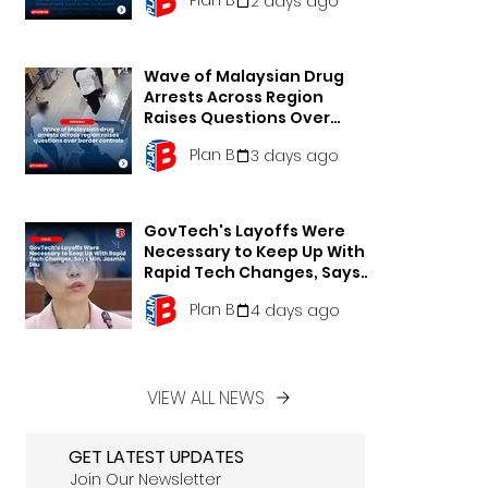
2 days ago
Wave of Malaysian Drug
Arrests Across Region
Raises Questions Over
Border Controls
Plan B
3 days ago
GovTech's Layoffs Were
Necessary to Keep Up With
Rapid Tech Changes, Says
Min. Jasmin Lau
Plan B
4 days ago
VIEW ALL NEWS
GET LATEST UPDATES
Join Our Newsletter