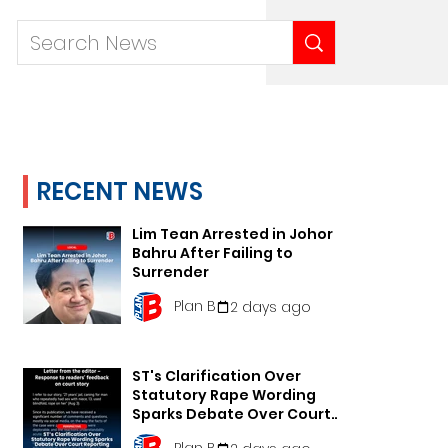
RECENT NEWS
Lim Tean Arrested in Johor
Bahru After Failing to
Surrender
Plan B
2 days ago
ST's Clarification Over
Statutory Rape Wording
Sparks Debate Over Court
Reporting
Plan B