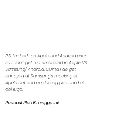
P.S. I’m both an Apple and Android user 
so I don’t get too embroiled in Apple VS 
Samsung/ Android. Cuma I do get 
annoyed at Samsung’s mocking of 
Apple but end up dorang pun dua kali 
dol juga.
Podcast Plan B minggu ini!