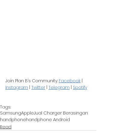
Join Plan B’s Community: 
Facebook
 | 
Instagram
 | 
Twitter
 | 
Telegram
 | 
Spotify
Tags:
Samsung
Apple
Jual Charger Berasingan
handphone
handphone Android
Read