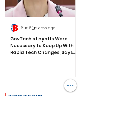
Plan B
2 days ago
GovTech's Layoffs Were
Necessary to Keep Up With
Rapid Tech Changes, Says
Min. Jasmin Lau
RECENT NEWS
Lim Tean Arrested in
Johor Bahru After Failing