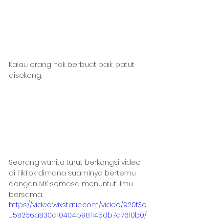
Kalau orang nak berbuat baik, patut 
disokong.
Seorang wanita turut berkongsi video 
di TikTok dimana suaminya bertemu 
dengan MK semasa menuntut ilmu 
bersama.
https://video.wixstatic.com/video/920f3e
_58256a830a10404b981145db7a7610b0/