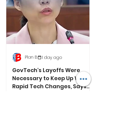
Plan B
1 day ago
GovTech's Layoffs Were
Necessary to Keep Up With
Rapid Tech Changes, Says
Min. Jasmin Lau