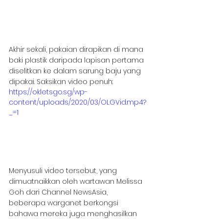
Akhir sekali, pakaian dirapikan di mana 
baki plastik daripada lapisan pertama 
diselitkan ke dalam sarung baju yang 
dipakai. Saksikan video penuh:
https://okletsgo.sg/wp-
content/uploads/2020/03/OLGVid.mp4?
_=1
Menyusuli video tersebut, yang 
dimuatnaikkan oleh wartawan Melissa 
Goh dari Channel NewsAsia, 
beberapa warganet berkongsi 
bahawa mereka juga menghasilkan 