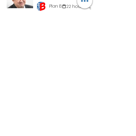
Plan B
22 hours ago
ST's Clarification Over
Statutory Rape Wording
Sparks Debate Over
Court Reporting
Plan B
24 hours ago
Wave of Malaysian Drug
Arrests Across Region
Raises Questions Over
Border Controls
Plan B
2 days ago
GovTech's Layoffs Were
Necessary to Keep Up
With Rapid Tech
Changes, Says Min.
Plan B
3 days ago
Jasmin Lau