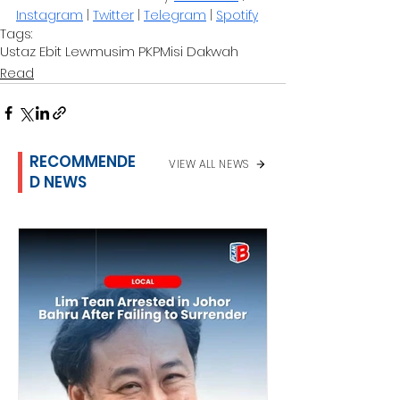
Instagram
 | 
Twitter
 | 
Telegram
 | 
Spotify
Tags:
Ustaz Ebit Lew
musim PKP
Misi Dakwah
Read
RECOMMENDE
VIEW ALL NEWS
D NEWS