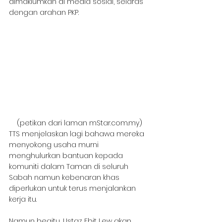
dimaklumkan di media sosial, selaras 
dengan arahan PKP. 
(petikan dari laman mStar.com.my)
TTS menjelaskan lagi bahawa mereka 
menyokong usaha murni 
menghulurkan bantuan kepada 
komuniti dalam Taman di seluruh 
Sabah namun kebenaran khas 
diperlukan untuk terus menjalankan 
kerja itu. 
Namun begitu, Ustaz Ebit Lew akan 