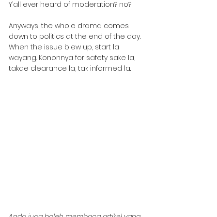
Y’all ever heard of moderation? no? 
Anyways, the whole drama comes 
down to politics at the end of the day. 
When the issue blew up, start la 
wayang. Kononnya for safety sake la, 
takde clearance la, tak informed la. 
Anda juga boleh membaca artikel yang 