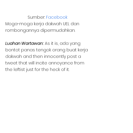
Sumber: 
Facebook
Moga-moga kerja dakwah UEL dan 
rombongannya dipermudahkan. 
Luahan Wartawan:
As it is, ada yang 
bontot panas tengok orang buat kerja 
dakwah and then innocently post a 
tweet that will incite annoyance from 
the leftist just for the heck of it. 