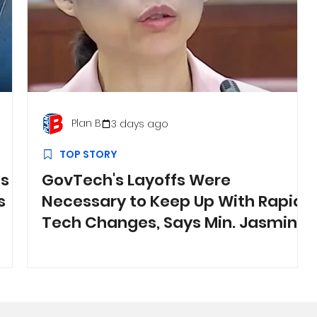
Plan B
3 days ago
TOP STORY
ts
GovTech's Layoffs Were
s
Necessary to Keep Up With Rapid
Tech Changes, Says Min. Jasmin
Lau