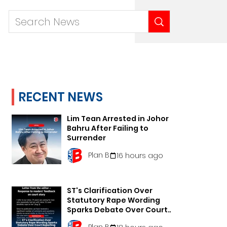
RECENT NEWS
Lim Tean Arrested in Johor
Bahru After Failing to
Surrender
Plan B
16 hours ago
ST's Clarification Over
Statutory Rape Wording
Sparks Debate Over Court
Reporting
Plan B