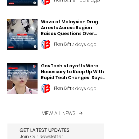
18 hours ago
Wave of Malaysian Drug
Arrests Across Region
Raises Questions Over
Border Controls
Plan B
2 days ago
GovTech's Layoffs Were
Necessary to Keep Up With
Rapid Tech Changes, Says
Min. Jasmin Lau
Plan B
3 days ago
VIEW ALL NEWS
GET LATEST UPDATES
Join Our Newsletter