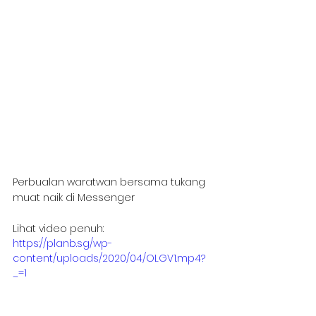
Perbualan waratwan bersama tukang 
muat naik di Messenger
Lihat video penuh:
https://planb.sg/wp-
content/uploads/2020/04/OLGV1.mp4?
_=1